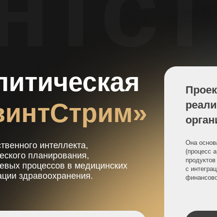
нтст
тическая
Проект предлаг
нтСтрим»
реализацию дл
организаций
Она основана на ретроспек
го интеллекта,
(процесс анализа и сравнен
 планирования,
продуктов или услуг компан
процессов в медицинских
с интеграцией в информаци
дравоохранения.
финансовой стратегии.
Сайт проекта
ервисами