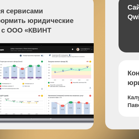
QwintStream
ить юридические
ОО «КВИНТ
Контакты
юридическо
Калугин
Павел Алексеев