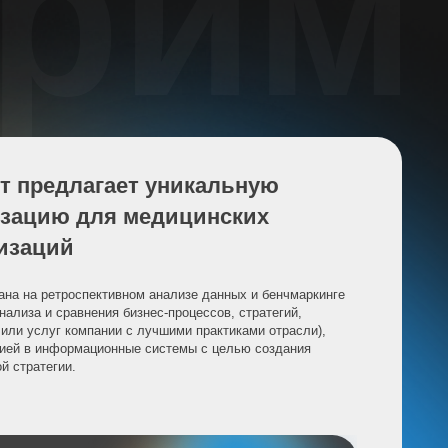
рим
ает уникальную
я медицинских
тивном анализе данных и бенчмаркинге
ия бизнес-процессов, стратегий,
ии с лучшими практиками отрасли),
онные системы с целью создания