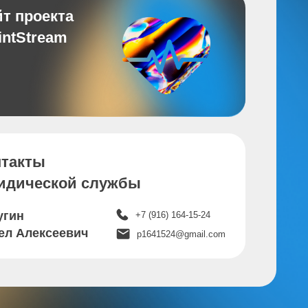
й службы
+7 (916) 164-15-24
ич
p1641524@gmail.com